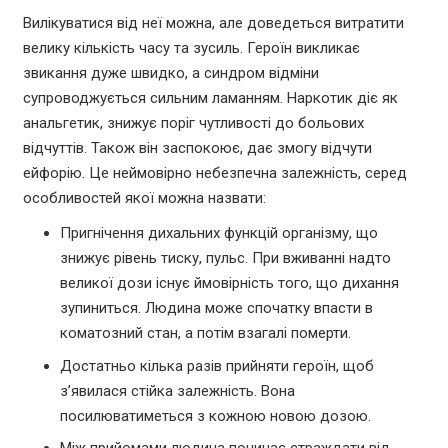
Вилікуватися від неї можна, але доведеться витратити
велику кількість часу та зусиль. Героїн викликає
звикання дуже швидко, а синдром відміни
супроводжується сильним ламанням. Наркотик діє як
анальгетик, знижує поріг чутливості до больових
відчуттів. Також він заспокоює, дає змогу відчути
ейфорію. Це неймовірно небезпечна залежність, серед
особливостей якої можна назвати:
Пригнічення дихальних функцій організму, що
знижує рівень тиску, пульс. При вживанні надто
великої дози існує ймовірність того, що дихання
зупиниться. Людина може спочатку впасти в
коматозний стан, а потім взагалі померти.
Достатньо кілька разів прийняти героїн, щоб
з’явилася стійка залежність. Вона
посилюватиметься з кожною новою дозою.