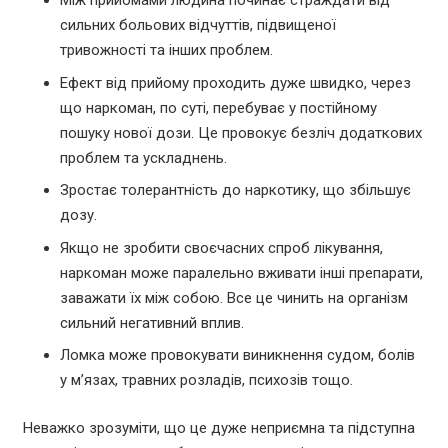
Між прийомами людина починає страждати від
сильних больових відчуттів, підвищеної
тривожності та інших проблем.
Ефект від прийому проходить дуже швидко, через
що наркоман, по суті, перебуває у постійному
пошуку нової дози. Це провокує безліч додаткових
проблем та ускладнень.
Зростає толерантність до наркотику, що збільшує
дозу.
Якщо не зробити своєчасних спроб лікування,
наркоман може паралельно вживати інші препарати,
заважати їх між собою. Все це чинить на організм
сильний негативний вплив.
Ломка може провокувати виникнення судом, болів
у м’язах, травних розладів, психозів тощо.
Неважко зрозуміти, що це дуже неприємна та підступна