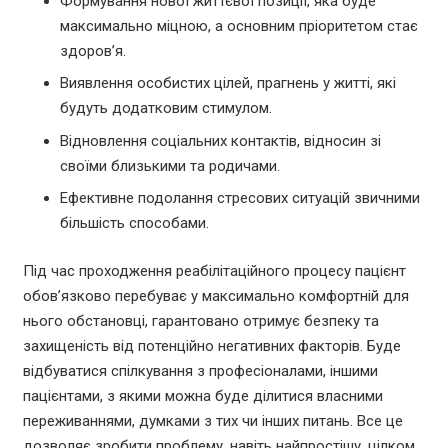
Формування нової життєвої позиції, яка буде
максимально міцною, а основним пріоритетом стає
здоров’я.
Виявлення особистих цілей, прагнень у житті, які
будуть додатковим стимулом.
Відновлення соціальних контактів, відносин зі
своїми близькими та родичами.
Ефективне подолання стресових ситуацій звичними
більшість способами.
Під час проходження реабілітаційного процесу пацієнт
обов’язково перебуває у максимально комфортній для
нього обстановці, гарантовано отримує безпеку та
захищеність від потенційно негативних факторів. Буде
відбуватися спілкування з професіоналами, іншими
пацієнтами, з якими можна буде ділитися власними
переживаннями, думками з тих чи інших питань. Все це
дозволяє зробити проблему, навіть найпростішу, цілком