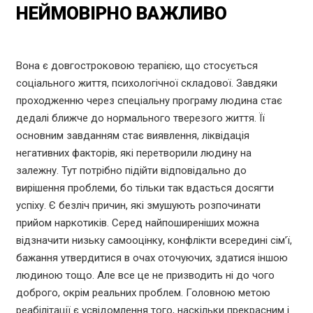
НЕЙМОВІРНО ВАЖЛИВО
Вона є довгостроковою терапією, що стосується
соціального життя, психологічної складової. Завдяки
проходженню через спеціальну програму людина стає
дедалі ближче до нормального тверезого життя. Її
основним завданням стає виявлення, ліквідація
негативних факторів, які перетворили людину на
залежну. Тут потрібно підійти відповідально до
вирішення проблеми, бо тільки так вдасться досягти
успіху. Є безліч причин, які змушують розпочинати
прийом наркотиків. Серед найпоширеніших можна
відзначити низьку самооцінку, конфлікти всередині сім’ї,
бажання утвердитися в очах оточуючих, здатися іншою
людиною тощо. Але все це не призводить ні до чого
доброго, окрім реальних проблем. Головною метою
реабілітації є усвідомлення того, наскільки прекрасним і