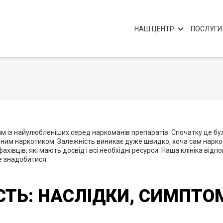
НАШ ЦЕНТР
ПОСЛУГИ
 із найулюбленіших серед наркоманів препаратів. Спочатку це були
иреним наркотиком. Залежність виникає дуже швидко, хоча сам нарко
івців, які мають досвід і всі необхідні ресурси. Наша клініка відпо
е знадобитися.
СТЬ: НАСЛІДКИ, СИМПТО