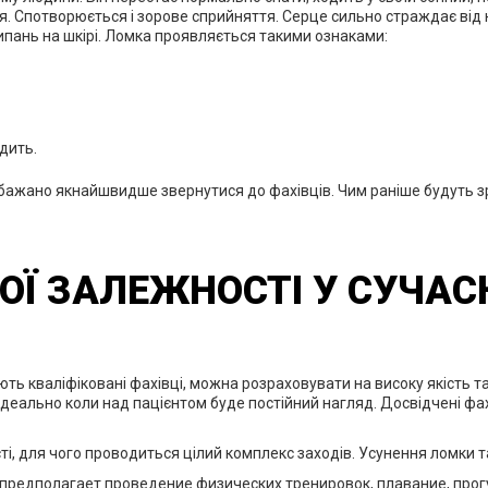
ня. Спотворюється і зорове сприйняття. Серце сильно страждає від 
ипань на шкірі. Ломка проявляється такими ознаками:
дить.
, бажано якнайшвидше звернутися до фахівців. Чим раніше будуть з
ОЇ ЗАЛЕЖНОСТІ У СУЧАСН
ють кваліфіковані фахівці, можна розраховувати на високу якість 
Ідеально коли над пацієнтом буде постійний нагляд. Досвідчені фах
ті, для чого проводиться цілий комплекс заходів. Усунення ломки 
редполагает проведение физических тренировок, плавание, прогул