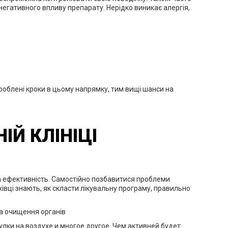
негативного впливу препарату. Нерідко виникає алергія,
роблені кроки в цьому напрямку, тим вищі шанси на
ІЙ КЛІНІЦІ
та ефективність. Самостійно позбавитися проблеми
івці знають, як скласти лікувальну програму, правильно
та очищення органів
ки на воздухе и многое другое. Чем активней будет