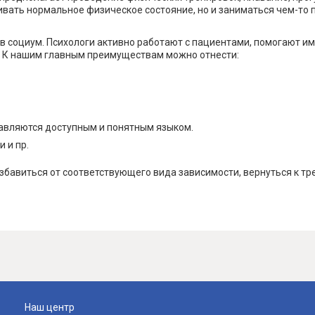
ливать нормальное физическое состояние, но и заниматься чем-то 
в социум. Психологи активно работают с пациентами, помогают им
ое. К нашим главным преимуществам можно отнести:
авляются доступным и понятным языком.
 и пр.
авиться от соответствующего вида зависимости, вернуться к трез
Наш центр