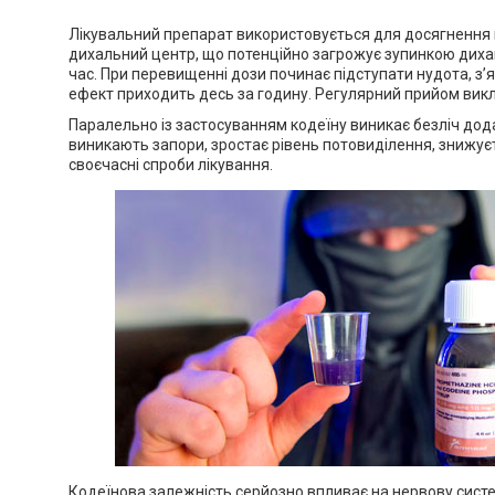
Лікувальний препарат використовується для досягнення не
дихальний центр, що потенційно загрожує зупинкою дихан
час. При перевищенні дози починає підступати нудота, з’
ефект приходить десь за годину. Регулярний прийом викли
Паралельно із застосуванням кодеїну виникає безліч дода
виникають запори, зростає рівень потовиділення, знижує
своєчасні спроби лікування.
Кодеїнова залежність серйозно впливає на нервову систе