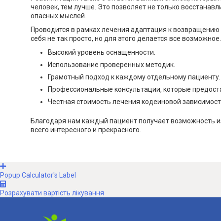
человек, тем лучше. Это позволяет не только восстанав
опасных мыслей.
Проводится в рамках лечения адаптация к возвращению 
себя не так просто, но для этого делается все возможн
Высокий уровень оснащенности.
Использование проверенных методик.
Грамотный подход к каждому отдельному пациенту.
Профессиональные консультации, которые предост
Честная стоимость лечения кодеиновой зависимости
Благодаря нам каждый пациент получает возможность изб
всего интересного и прекрасного.
Popup Calculator's Label
Розрахувати вартість лікування