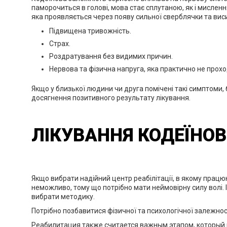
паморочиться в голові, мова стає сплутаною, як і мислен
яка проявляється через появу сильної сверблячки та вис
Підвищена тривожність.
Страх.
Роздратування без видимих ​​причин.
Нервова та фізична напруга, яка практично не прохо
Якщо у близької людини чи друга помічені такі симптоми
досягнення позитивного результату лікування.
ЛІКУВАННЯ КОДЕЇНОВ
Якщо вибрати надійний центр реабілітації, в якому працю
неможливо, тому що потрібно мати неймовірну силу волі. 
вибрати методику.
Потрібно позбавитися фізичної та психологічної залежнос
Реабилитация также считается важным этапом, который п