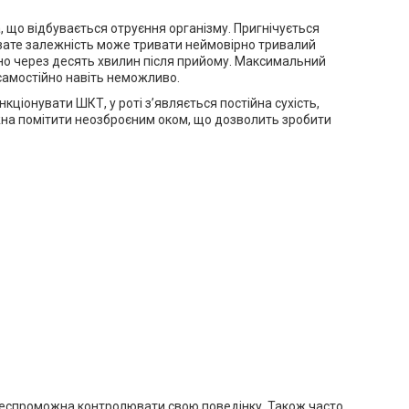
 що відбувається отруєння організму. Пригнічується
 зате залежність може тривати неймовірно тривалий
изно через десять хвилин після прийому. Максимальний
 самостійно навіть неможливо.
ціонувати ШКТ, у роті з’являється постійна сухість,
ожна помітити неозброєним оком, що дозволить зробити
 неспроможна контролювати свою поведінку. Також часто