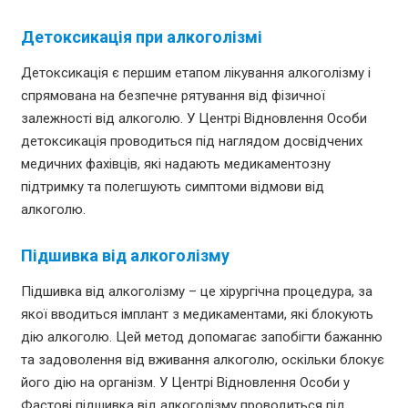
Детоксикація при алкоголізмі
Детоксикація є першим етапом лікування алкоголізму і
спрямована на безпечне рятування від фізичної
залежності від алкоголю. У Центрі Відновлення Особи
детоксикація проводиться під наглядом досвідчених
медичних фахівців, які надають медикаментозну
підтримку та полегшують симптоми відмови від
алкоголю.
Підшивка від алкоголізму
Підшивка від алкоголізму – це хірургічна процедура, за
якої вводиться імплант з медикаментами, які блокують
дію алкоголю. Цей метод допомагає запобігти бажанню
та задоволення від вживання алкоголю, оскільки блокує
його дію на організм. У Центрі Відновлення Особи у
Фастові підшивка від алкоголізму проводиться під