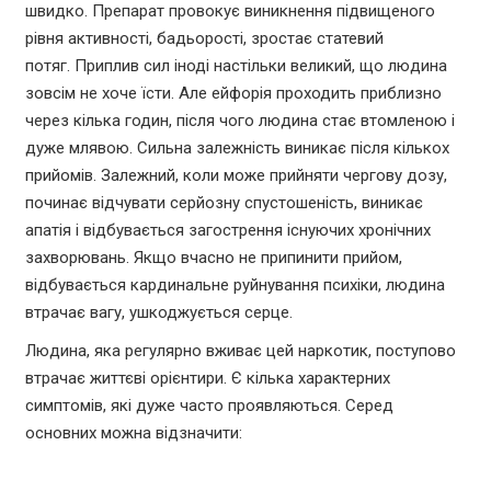
швидко. Препарат провокує виникнення підвищеного
рівня активності, бадьорості, зростає статевий
потяг. Приплив сил іноді настільки великий, що людина
зовсім не хоче їсти. Але ейфорія проходить приблизно
через кілька годин, після чого людина стає втомленою і
дуже млявою. Сильна залежність виникає після кількох
прийомів. Залежний, коли може прийняти чергову дозу,
починає відчувати серйозну спустошеність, виникає
апатія і відбувається загострення існуючих хронічних
захворювань. Якщо вчасно не припинити прийом,
відбувається кардинальне руйнування психіки, людина
втрачає вагу, ушкоджується серце.
Людина, яка регулярно вживає цей наркотик, поступово
втрачає життєві орієнтири. Є кілька характерних
симптомів, які дуже часто проявляються. Серед
основних можна відзначити: