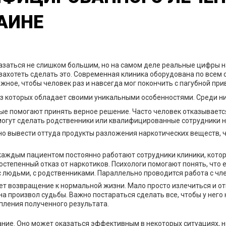
АИНЕ
заться не слишком большим, но на самом деле реальные цифры н
 захотеть сделать это. Современная клиника оборудована по всем
ное, чтобы человек раз и навсегда мог покончить с пагубной при
из которых обладает своими уникальными особенностями. Среди н
е помогают принять верное решение. Часто человек отказывается
 могут сделать родственники или квалифицированные сотрудники н
но вывести оттуда продукты разложения наркотических веществ, ч
 каждым пациентом постоянно работают сотрудники клиники, котор
тепенный отказ от наркотиков. Психологи помогают понять, что ес
людьми, с родственниками. Параллельно проводится работа с чле
т возвращение к нормальной жизни. Мало просто излечиться и от
а произвол судьбы. Важно постараться сделать все, чтобы у него
пления полученного результата.
ние. Оно может оказаться эффективным в некоторых ситуациях, н