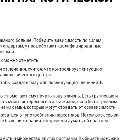
амного больше. Победить зависимость по силам
 стандартам, у нас работают квалифицированные
вычкой.
их можно отметить:
 от лечения, считая, что контролирует ситуацию
аркологического центра.
тобы создать базу для последующего лечения. В
ые помогают ему начать новую жизнь. Есть групповые и
ть много интересного в этой жизни, если быть трезвым.
нами семьи, которые могут страдать от созависимости.
казаться от употребления наркотиков. Потом риск срыва
 не было ни желания, ни времени думать об опасном
о есть и множество других программ. Выбирать их нужно