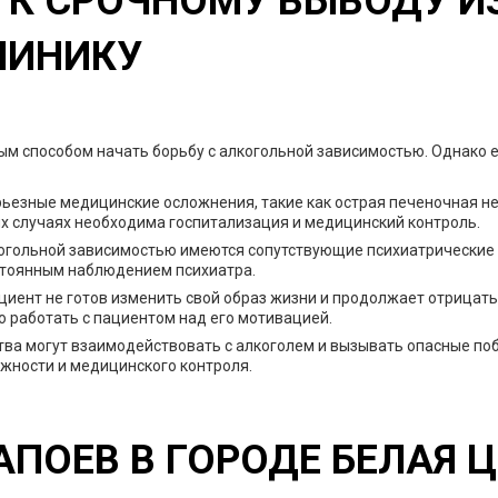
К СРОЧНОМУ ВЫВОДУ ИЗ
ЛИНИКУ
м способом начать борьбу с алкогольной зависимостью. Однако ес
рьезные медицинские осложнения, такие как острая печеночная н
их случаях необходима госпитализация и медицинский контроль.
когольной зависимостью имеются сопутствующие психиатрические
стоянным наблюдением психиатра.
циент не готов изменить свой образ жизни и продолжает отрицать
о работать с пациентом над его мотивацией.
ва могут взаимодействовать с алкоголем и вызывать опасные по
ожности и медицинского контроля.
АПОЕВ В ГОРОДЕ БЕЛАЯ 