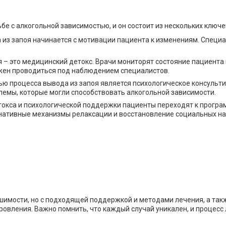
бе с алкогольной зависимостью, и он состоит из нескольких ключе
из запоя начинается с мотивации пациента к изменениям. Специ
 – это медицинский детокс. Врачи мониторят состояние пациента 
жен проводиться под наблюдением специалистов.
ю процесса вывода из запоя является психологическое консульти
емы, которые могли способствовать алкогольной зависимости.
окса и психологической поддержки пациенты переходят к програм
рнативные механизмы релаксации и восстановление социальных на
ешимости, но с подходящей поддержкой и методами лечения, а так
оровления. Важно помнить, что каждый случай уникален, и проце