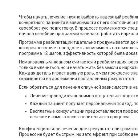
Чтобы начать лечение, нужно выбрать надежный реабили
конкретного пациента в зависимости от его состояния и
своеобразную подготовку. В процессе применяются спец
начала лечебной программы начинают работать нарколог
Программа реабилитации тщательно продумывается до м
которая позволяет преодолеть зависимость на психологи
программа 12 шагов, эффективность которой была доказ
Немаловажным нюансом считается и реабилитация, ресоц
только вылечиться, но и начать жить без мысли о нарко
Каждая деталь играет важную роль, о чем прекрасно зна
сказывается на достижении поставленных результатов.
Если обратиться для лечения опиумной зависимости в н
Лечение проводится анонимно в тщательно подгото
Каждый пациент получает персональный подход, по
Бесплатные консультации предоставляются професс
лечение и самого восстановительного процесса.
Конфиденциальное лечение дает результат при грамотн
Процесс не будет быстрым, но зато эффект при соблюде