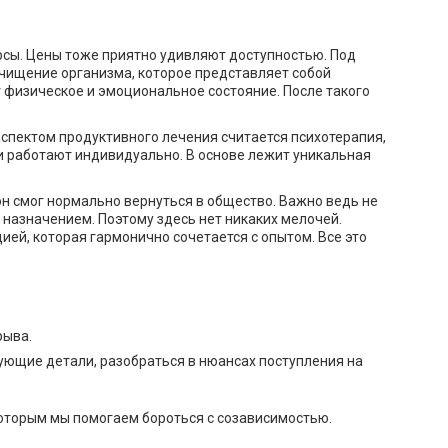
рсы. Цены тоже приятно удивляют доступностью. Под
очищение организма, которое представляет собой
 физическое и эмоциональное состояние. После такого
пектом продуктивного лечения считается психотерапия,
ми работают индивидуально. В основе лежит уникальная
н смог нормально вернуться в общество. Важно ведь не
 назначением. Поэтому здесь нет никаких мелочей.
ей, которая гармонично сочетается с опытом. Все это
рыва.
ующие детали, разобраться в нюансах поступления на
оторым мы помогаем бороться с созависимостью.