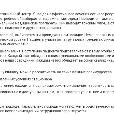
тационный центр. У нас для эффективного лечения есть все ресу
 потребностей выбирается надежная методика. Проводится также 
иальные медицинские препараты. Они выводят токсины, улучшают
и, психологи и другие специалисты.
елочей, выбирается в индивидуальном порядке. Немаловажным ас
ческом уровне. Пациенты участвуют в групповых тренингах, с ни
ана многократно.
иализация. Постепенно пациента подготавливают к тому, чтобы о
тиках. Каждый этап обладает своими уникальными особенностями и
ют наши сотрудники. Каждый из них обладает высокой квалификаци
ашу клинику, можно рассчитывать на такие важные преимущества:
вленных условиях стационара.
стоянно находится под присмотром, что исключает вероятность с
ионально и доступным языком, что позволяет узнать все интерес
ом подходе. Параллельно помощь могут получить родственники, к
нии всех рекомендаций сотрудников гарантируется.