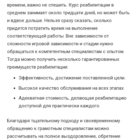
времени, важно не спешить. Курс реабилитации в
среднем занимает около тридцати дней, но может быть
и вдвое дольше. Нельзя сразу сказать, сколько
придется потратить время на выполнение
соответствующей работы. Вне зависимости от
сложности игровой зависимости и стадии нужно
обращаться к компетентным специалистам с опытом.
Тогда можно получить несколько гарантированных
преимуществ реабилитации:
Эффективность, достижение поставленной цели.
Высокое качество обслуживания на всех этапах.
Адекватная стоимость, делающая реабилитацию
доступной для практически каждого.
Благодаря тщательному подходу и своевременному
обращению к грамотным специалистам можно
рассчитывать на полное выздоровление, обретение