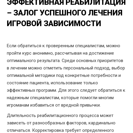
ЭФФЕКТИВНАЯ РЕАБИЛИТАЦИЯ
– ЗАЛОГ УСПЕШНОГО ЛЕЧЕНИЯ
ИГРОВОЙ ЗАВИСИМОСТИ
Если обратиться к проверенным специалистам, можно
пройти курс анонимно, рассчитывая на достижение
оптимального результата. Среди основных приоритетов
в лечении можно отметить персональный подход, выбор
оптимальной методики под конкретные потребности и
состояние пациента, использование только
эффективных программ. Для этого следует обратиться к
надежным специалистам, которые помогли многим
игроманам избавиться от вредной привычки.
Длительность реабилитационного процесса может
зависеть от разнообразных факторов, кардинально
отличаться. Корректировка требует определенного