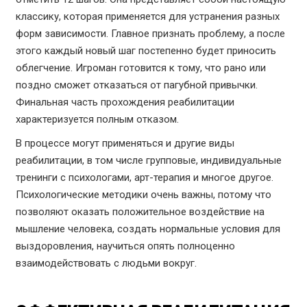
классику, которая применяется для устранения разных
форм зависимости. Главное признать проблему, а после
этого каждый новый шаг постепенно будет приносить
облегчение. Игроман готовится к тому, что рано или
поздно сможет отказаться от пагубной привычки.
Финальная часть прохождения реабилитации
характеризуется полным отказом.
В процессе могут применяться и другие виды
реабилитации, в том числе групповые, индивидуальные
тренинги с психологами, арт-терапия и многое другое.
Психологические методики очень важны, потому что
позволяют оказать положительное воздействие на
мышление человека, создать нормальные условия для
выздоровления, научиться опять полноценно
взаимодействовать с людьми вокруг.