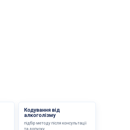
Кодування від
алкоголізму
підбір методу після консультації
та допуску