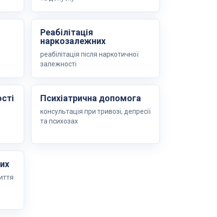
Реабілітація
наркозалежних
реабілітація після наркотичної
залежності
ості
Психіатрична допомога
консультація при тривозі, депресії
та психозах
них
иття