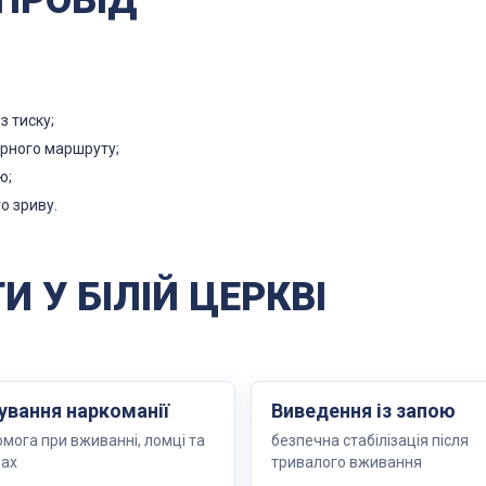
ПРОВІД
 тиску;
арного маршруту;
ю;
о зриву.
И У БІЛІЙ ЦЕРКВІ
ування наркоманії
Виведення із запою
мога при вживанні, ломці та
безпечна стабілізація після
вах
тривалого вживання