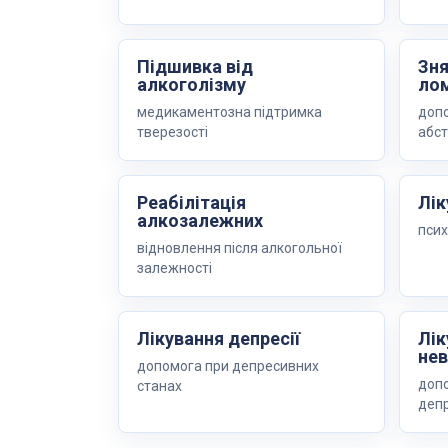
Підшивка від
Зня
алкоголізму
ло
медикаментозна підтримка
допо
тверезості
абст
Реабілітація
Лік
алкозалежних
псих
відновлення після алкогольної
залежності
Лікування депресії
Лік
нев
допомога при депресивних
допо
станах
депр