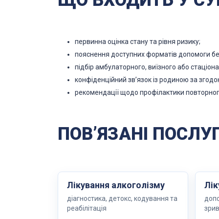
ЩО ВХОДИТЬ У СУ
первинна оцінка стану та рівня ризику;
пояснення доступних форматів допомоги без
підбір амбулаторного, виїзного або стаціон
конфіденційний звʼязок із родиною за згодо
рекомендації щодо профілактики повторног
ПОВʼЯЗАНІ ПОСЛУГ
Лікування алкоголізму
Лік
діагностика, детокс, кодування та
допо
реабілітація
зри