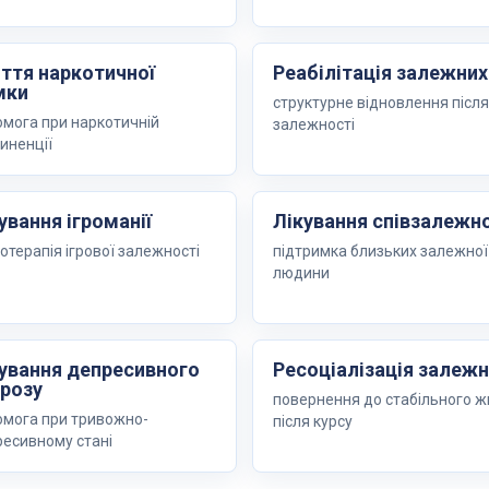
ття наркотичної
Реабілітація залежних
мки
структурне відновлення після
мога при наркотичній
залежності
иненції
ування ігроманії
Лікування співзалежн
отерапія ігрової залежності
підтримка близьких залежної
людини
ування депресивного
Ресоціалізація залеж
розу
повернення до стабільного ж
мога при тривожно-
після курсу
есивному стані